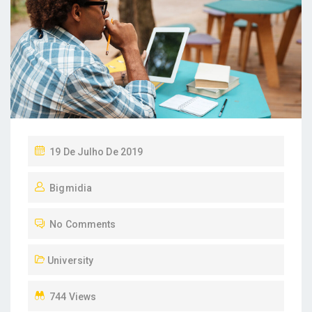
P
19 De Julho De 2019
O
Bigmidia
S
T
No Comments
E
D
University
O
N
744 Views