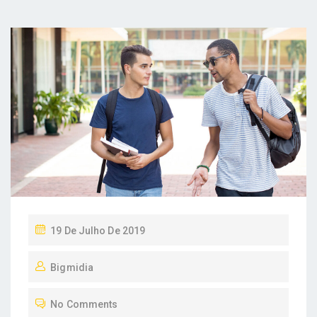
P
19 De Julho De 2019
O
Bigmidia
S
T
No Comments
E