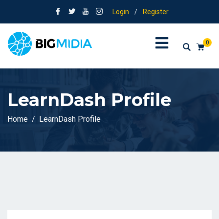
Login
/
Register
0
LearnDash Profile
Home
LearnDash Profile